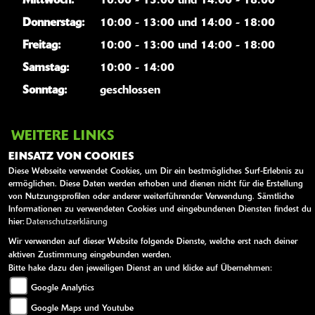
Mittwoch:
10:00 - 13:00 und 14:00 - 18:00
Donnerstag:
10:00 - 13:00 und 14:00 - 18:00
Freitag:
10:00 - 13:00 und 14:00 - 18:00
Samstag:
10:00 - 14:00
Sonntag:
geschlossen
WEITERE LINKS
EINSATZ VON COOKIES
Youtube
Diese Webseite verwendet Cookies, um Dir ein bestmögliches Surf-Erlebnis zu
Kawasaki News
ermöglichen. Diese Daten werden erhoben und dienen nicht für die Erstellung
von Nutzungsprofilen oder anderer weiterführender Verwendung. Sämtliche
Kawasaki Handbücher
Informationen zu verwendeten Cookies und eingebundenen Diensten findest du
Kawasaki Bekleidung
hier:
Datenschutzerklärung
Wir verwenden auf dieser Website folgende Dienste, welche erst nach deiner
Kawasaki Merchandise
aktiven Zustimmung eingebunden werden.
Bitte hake dazu den jeweiligen Dienst an und klicke auf Übernehmen:
Google Analytics
AGB
Impressum
Datenschutz
Disclaimer
Barrierefreiheit
Google Maps und Youtube