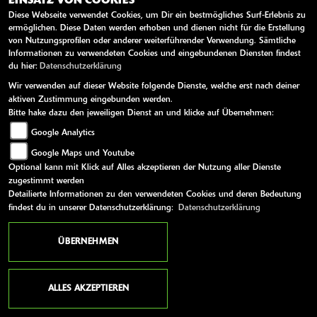
EINSATZ VON COOKIES
Diese Webseite verwendet Cookies, um Dir ein bestmögliches Surf-Erlebnis zu
A
ermöglichen. Diese Daten werden erhoben und dienen nicht für die Erstellung
von Nutzungsprofilen oder anderer weiterführender Verwendung. Sämtliche
Informationen zu verwendeten Cookies und eingebundenen Diensten findest
du hier:
Datenschutzerklärung
Wir verwenden auf dieser Website folgende Dienste, welche erst nach deiner
aktiven Zustimmung eingebunden werden.
Bitte hake dazu den jeweiligen Dienst an und klicke auf Übernehmen:
Google Analytics
Google Maps und Youtube
Optional kann mit Klick auf Alles akzeptieren der Nutzung aller Dienste
zugestimmt werden
Detailierte Informationen zu den verwendeten Cookies und deren Bedeutung
findest du in unserer Datenschutzerklärung:
Datenschutzerklärung
ÜBERNEHMEN
Aprilia Tuareg 660
sofort lieferbar! 4 Jahre Garantie
ALLES AKZEPTIEREN
Neufahrzeug